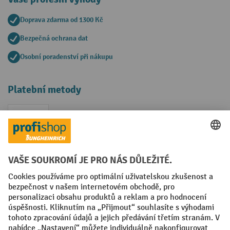
Doprava zdarma od 1300 Kč
Bezpečná ochrana dat
Osobní poradenství při nákupu
Platební metody
Faktura
Sociální sítě
Facebook
YouTube
LinkedIn
VODP
Otisk