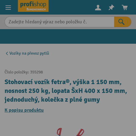
in content
Vozíky na převoz pytlů
Číslo položky:
355298
Stohovací vozík fetra®, výška 1 150 mm,
nosnost 250 kg, lopata ŠxH 400 x 150 mm,
jednoduchý, kolečka z plné gumy
K popisu produktu