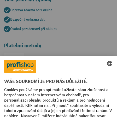
Doprava zdarma od 1300 Kč
Bezpečná ochrana dat
Osobní poradenství při nákupu
Platební metody
Faktura
Sociální sítě
Facebook
YouTube
LinkedIn
VODP
Otisk