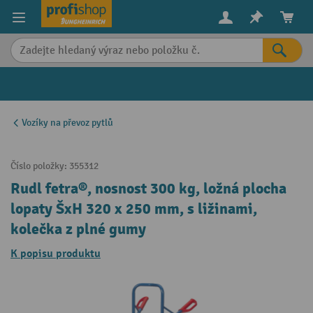
in content
Vozíky na převoz pytlů
Číslo položky:
355312
Rudl fetra®, nosnost 300 kg, ložná plocha
lopaty ŠxH 320 x 250 mm, s ližinami,
kolečka z plné gumy
K popisu produktu