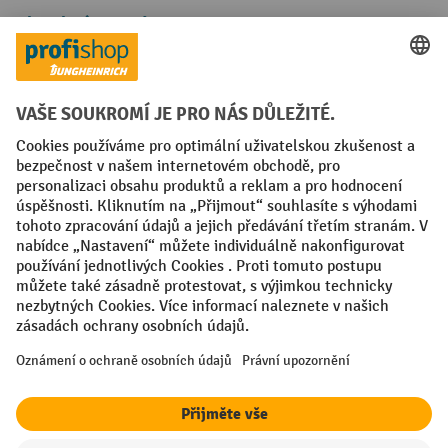
Platební metody
Faktura
Sociální sítě
Facebook
YouTube
LinkedIn
VODP
Otisk
Prohlášení o ochraně osobních údajů
Nastavení ochrany osobních údajů
All prices excl. VAT plus
shipping costs
and possible delivery charges,
if not stated otherwise.