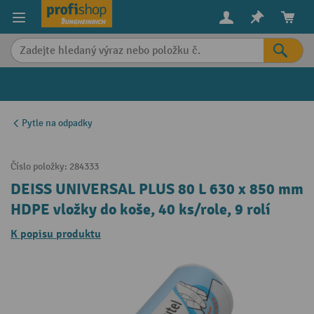
in content
Pytle na odpadky
Číslo položky:
284333
DEISS UNIVERSAL PLUS 80 L 630 x 850 mm
HDPE vložky do koše, 40 ks/role, 9 rolí
K popisu produktu