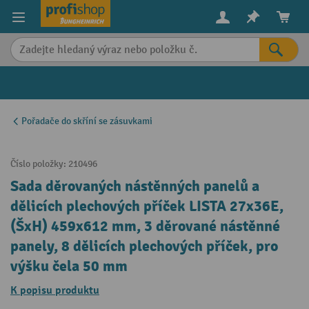
in content
Pořadače do skříní se zásuvkami
Číslo položky:
210496
Sada děrovaných nástěnných panelů a
dělicích plechových příček LISTA 27x36E,
(ŠxH) 459x612 mm, 3 děrované nástěnné
panely, 8 dělicích plechových příček, pro
výšku čela 50 mm
K popisu produktu