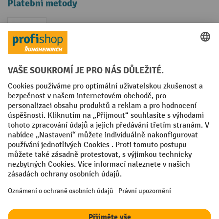
Platební metody
Faktura
Sociální sítě
Facebook
YouTube
LinkedIn
VODP
Otisk
Prohlášení o ochraně osobních údajů
Nastavení ochrany osobních údajů
All prices excl. VAT plus
shipping costs
and possible delivery charges,
if not stated otherwise.