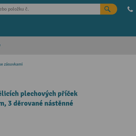
e
 se zásuvkami
licích plechových příček
, 3 děrované nástěnné