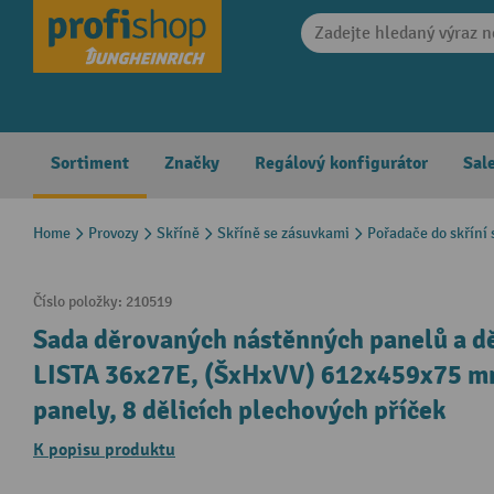
search
Skip to main navigation
Sortiment
Značky
Regálový konfigurátor
Sal
Home
Provozy
Skříně
Skříně se zásuvkami
Pořadače do skříní
Číslo položky:
210519
Sada děrovaných nástěnných panelů a dě
LISTA 36x27E, (ŠxHxVV) 612x459x75 mm
panely, 8 dělicích plechových příček
K popisu produktu