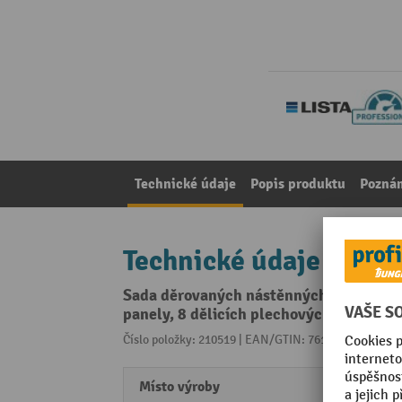
Technické údaje
Popis produktu
Pozná
Technické údaje
Sada děrovaných nástěnných panelů a 
panely, 8 dělicích plechových příček
Číslo položky: 210519 | EAN/GTIN: 7612269039498
Z 
Místo výroby
Swiss