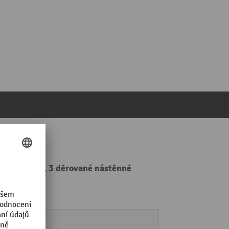
x459x75 mm, 3 děrované nástěnné
LISTA