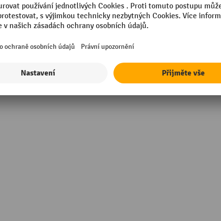
m
Šuplíky, hloubka
sional
Šuplíky, šířka