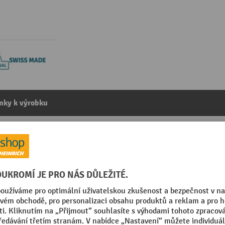
mky k výrobku
dělicích plechových příček LISTA 36x27E, (ŠxHxVV) 612
kategorie:
Pořadače do skříní se zásuvkami
 Made
Značka