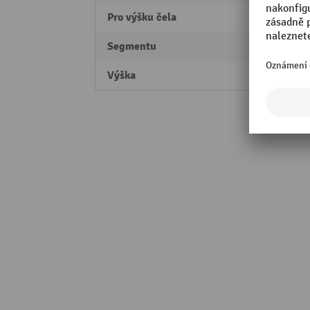
Pro výšku čela
75 m
Segmentu
Profes
Výška
50