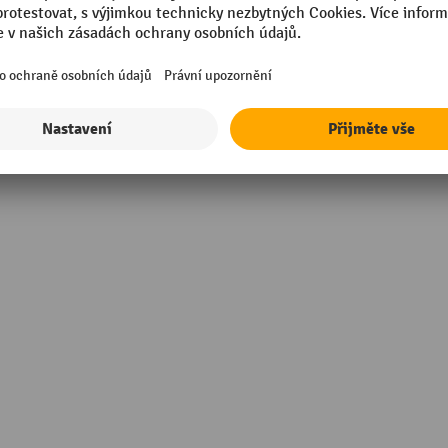
Uzávěr, typ
Úchyty/madla