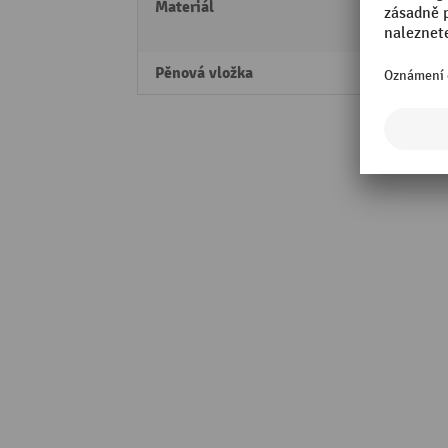
Materiál
Hliník
plast
Pěnová vložka
Ano