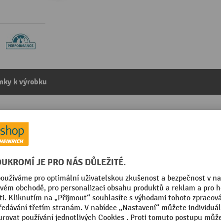
mky k výrobku
kategorie:
Hliníkové přepravní bedny
ná
Segmentu
ortní boxy
Stohovatelný