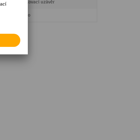
zaskakovací uzávěr
Držadlo