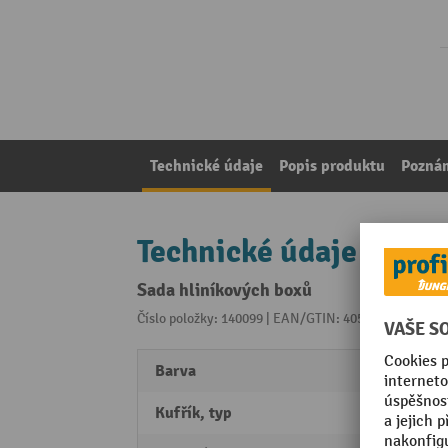
Technické údaje
Popis produktu
Pozná
Technické údaje
Sada hliníkových boxů
Číslo položky: 140099 | EAN/GTIN: 4052293556241
Z 
Barva
stříbr
Kufřík, typ
transp