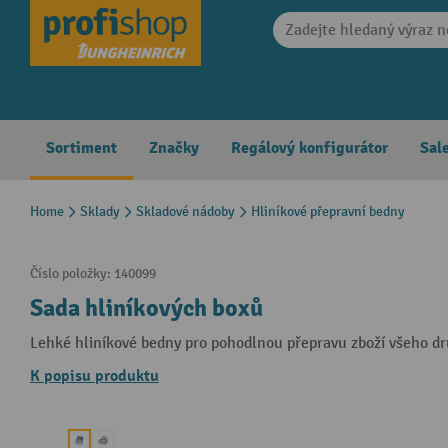
search
Skip to main navigation
Sortiment
Značky
Regálový konfigurátor
Sal
Home
Sklady
Skladové nádoby
Hliníkové přepravní bedny
Číslo položky:
140099
Sada hliníkových boxů
Lehké hliníkové bedny pro pohodlnou přepravu zboží všeho d
K popisu produktu