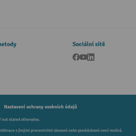
metody
Sociální sítě
Facebook
YouTube
LinkedIn
a
Nastavení ochrany osobních údajů
f not stated otherwise.
 Kombinace s jinými procentními slevami nebo poukázkami není možná.