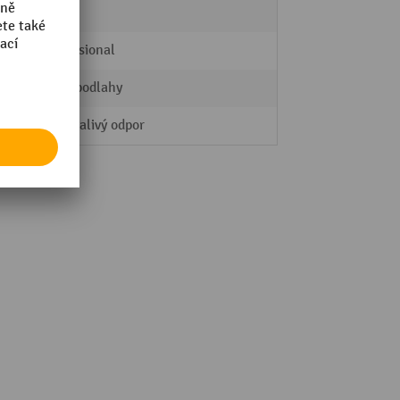
Ano
Professional
tvrdé podlahy
malý valivý odpor