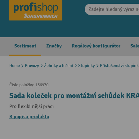
search
Skip to main navigation
Sortiment
Značky
Regálový konfigurátor
Sal
Home
Provozy
Žebríky a lešení
Stupínky
Příslušenství stupín
Číslo položky:
156970
Sada koleček pro montážní schůdek KR
Pro flexibilnější práci
K popisu produktu