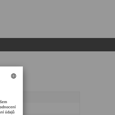
bílá
Ano