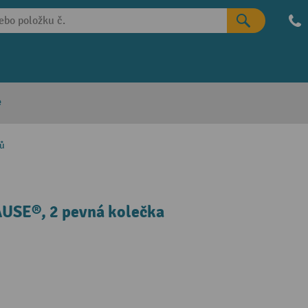
e
ků
AUSE®, 2 pevná kolečka