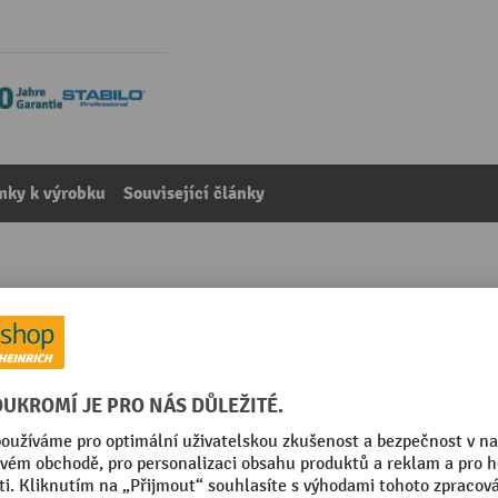
mky k výrobku
Související články
AUSE®, 2 pevná kolečka
kategorie:
Příslušenství stupínků
Plocha skluznice, barva
ojivě
Pneumatiky hladké bez stop