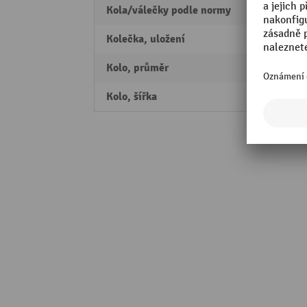
Kola/válečky podle normy
DIN E
Kolečka, uložení
kluzné
Kolo, průměr
80 m
Kolo, šířka
40 m