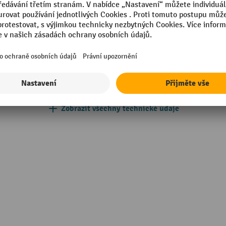
N 12532
Ráfky, bezpečnostní
 ložisko
Segmentu
m
Sklon podlahy
m
Vlastnosti chodu
Zobrazit všechny technické údaje