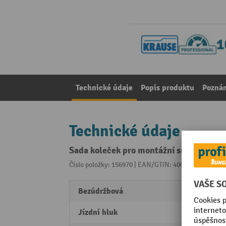
Technické údaje
Popis produktu
Pozná
Technické údaje
Sada koleček pro montážní schůdek KR
Číslo položky: 156970 | EAN/GTIN: 4009199805126
Z 
Bezúdržbová
ano
Jízdní hluk
uspok