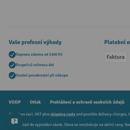
Vaše profesní výhody
Platební 
Doprava zdarma od 1300 Kč
Faktur
Bezpečná ochrana dat
Osobní poradenství při nákupu
VODP
Otisk
Prohlášení o ochraně osobních údajů
All prices excl. VAT plus
shipping costs
and possible delivery charges, i
¹ Sleva platí do vyprodání zásob. Sleva se nevztahuje na akční ceny.