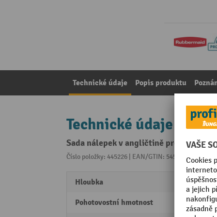
Technické údaje
Popis produktu
Pozná
Technické údaje
Sada nálepek v angličtině pro recyklač
Číslo položky: 445226 | EAN/GTIN: 5453001917917
Z 
Hloubka
255 
Pohotovostní hmotnost
30,33 