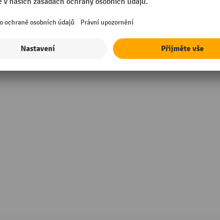
sional
Šířka