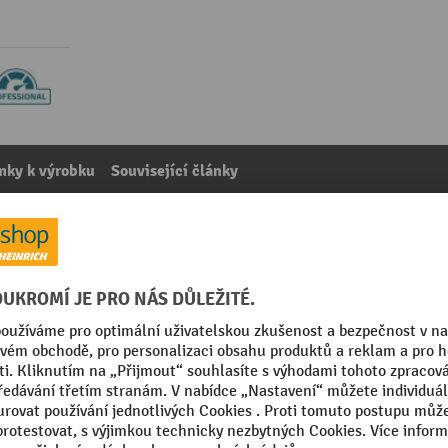
mky k výrobku
Související články
ní stanici Rubbermaid® Slim Jim Recycling-Station
kategorie:
Nádoby na sběrné suroviny
mm
Výška
kg
Značka