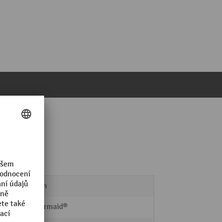
2,1 mm
Rubbermaid®