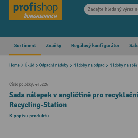
search
Skip to main navigation
Sortiment
Značky
Regálový konfigurátor
Sal
Home
Úklid
Odpadní nádoby
Nádoby na odpad
Nádoby na sběr
Číslo položky:
445226
Sada nálepek v angličtině pro recyklačn
Recycling-Station
K popisu produktu