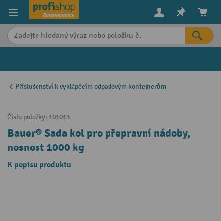
in content
Příslušenství k vyklápěcím odpadovým kontejnerům
Číslo položky:
101013
Bauer® Sada kol pro přepravní nádoby,
nosnost 1000 kg
K popisu produktu