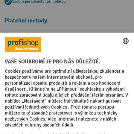
Osobní poradenství při nákupu
Platební metody
Faktura
Sociální sítě
Facebook
YouTube
LinkedIn
VODP
Otisk
Prohlášení o ochraně osobních údajů
Nastavení ochrany osobních údajů