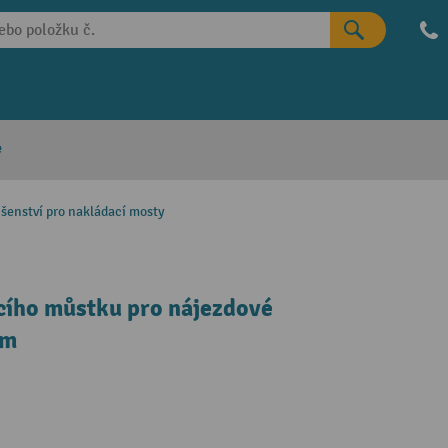
e
ušenství pro nakládací mosty
cího můstku pro nájezdové
mm