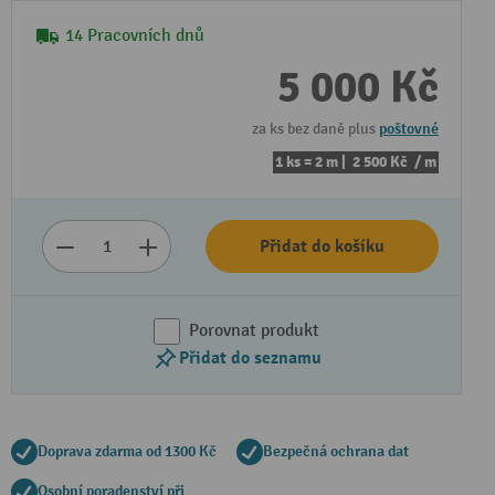
14 Pracovních dnů
5 000 Kč
za ks bez daně plus
poštovné
1 ks = 2 m |
2 500 Kč
/ m
Přidat do košíku
Porovnat produkt
Přidat do seznamu
Doprava zdarma od 1300 Kč
Bezpečná ochrana dat
Osobní poradenství při