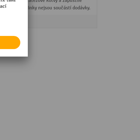
Čepy, zátěžové kotvy a zápustné
hmoždinky nejsou součástí dodávky.
Altec