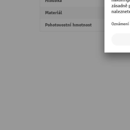
Hloubka
200 
Materiál
Ocel
Pohotovostní hmotnost
30 kg