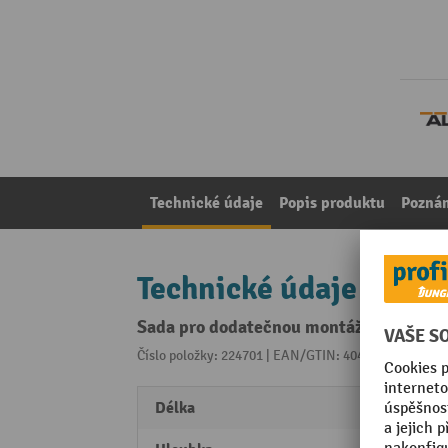
Technické údaje
Popis produktu
Pozná
Technické údaje
Sada pro dodatečnou montáž vyrovnáva
Číslo položky: 224701 | EAN/GTIN: 4045012027559
Z 
Délka
2000