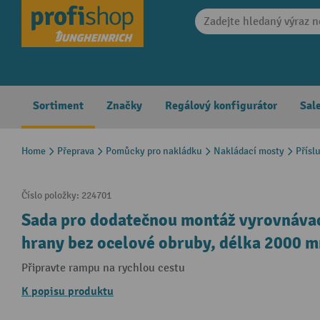
search
Skip to main navigation
Sortiment
Značky
Regálový konfigurátor
Sal
Home
Přeprava
Pomůcky pro nakládku
Nakládací mosty
Přísl
Číslo položky:
224701
Sada pro dodatečnou montáž vyrovnáva
hrany bez ocelové obruby, délka 2000 
Připravte rampu na rychlou cestu
K popisu produktu