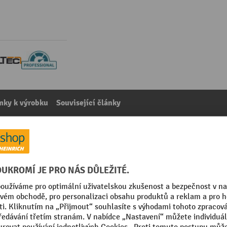
mky k výrobku
Související články
cího můstku pro nájezdové hrany bez ocelové obruby, dé
kategorie:
Příslušenství pro nakládací mosty
 mm
Segmentu