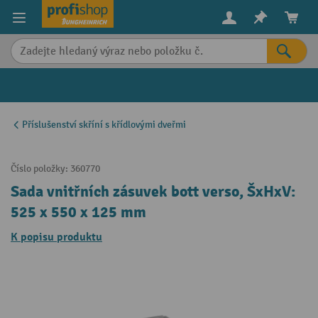
in content
Příslušenství skříní s křídlovými dveřmi
Číslo položky:
360770
Sada vnitřních zásuvek bott verso, ŠxHxV:
525 x 550 x 125 mm
K popisu produktu