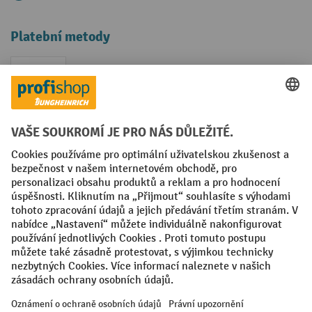
Platební metody
Faktura
Sociální sítě
Facebook
YouTube
LinkedIn
VODP
Otisk
Prohlášení o ochraně osobních údajů
Nastavení ochrany osobních údajů
All prices excl. VAT plus
shipping costs
and possible delivery charges,