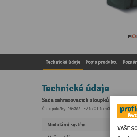
Technické údaje
Popis produktu
Pozná
Technické údaje
Sada zahrazovacích sloupků na řetěz M
Číslo položky: 284388 | EAN/GTIN: 4055381215624
Z 
Modulární systém
Ne