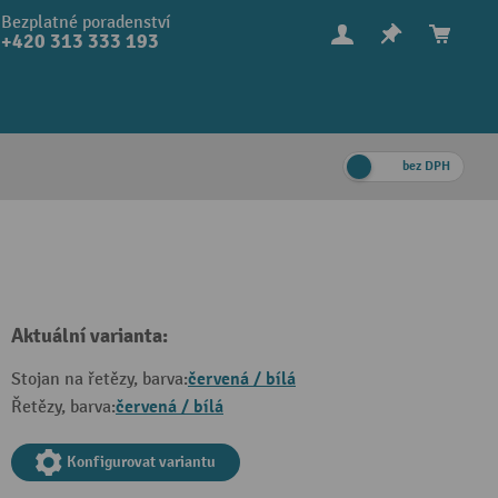
Bezplatné poradenství
+420 313 333 193
bez DPH
Aktuální varianta:
červená / bílá
Stojan na řetězy, barva:
červená / bílá
Řetězy, barva:
Konfigurovat variantu