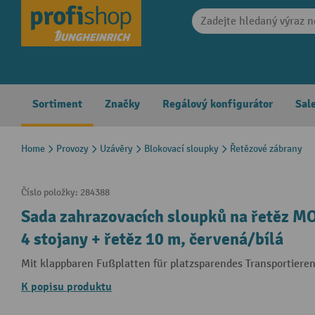
search
Skip to main navigation
Sortiment
Značky
Regálový konfigurátor
Sal
Home
Provozy
Uzávěry
Blokovací sloupky
Řetězové zábrany
Číslo položky:
284388
Sada zahrazovacích sloupků na řetěz 
4 stojany + řetěz 10 m, červená/bílá
Mit klappbaren Fußplatten für platzsparendes Transportiere
K popisu produktu