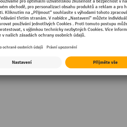
Stojan na řetězy, povrch
Stojan na řetězy, průměr
ranný
Stojan na řetězy, výška
Včetně upevňovacího materiá
Značka
Zobrazit všechny technické údaje