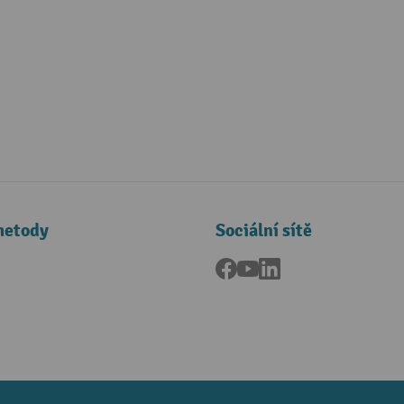
metody
Sociální sítě
Facebook
YouTube
LinkedIn
a