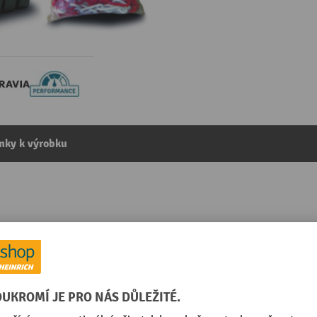
mky k výrobku
ORAVIA GUARDA-Flex, 4 stojany + řetěz 10 m, červená/bí
kategorie:
Řetězové zábrany
Stojan na řetězy, materiál