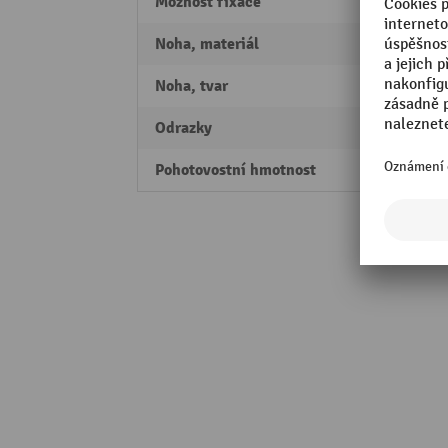
Možnost fixace
ne
Noha, materiál
plast
Noha, tvar
čtyřh
Odrazky
Ne
Pohotovostní hmotnost
16 kg