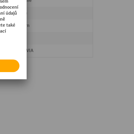
lakované
50 mm
900 mm
lu
Ne
MORAVIA