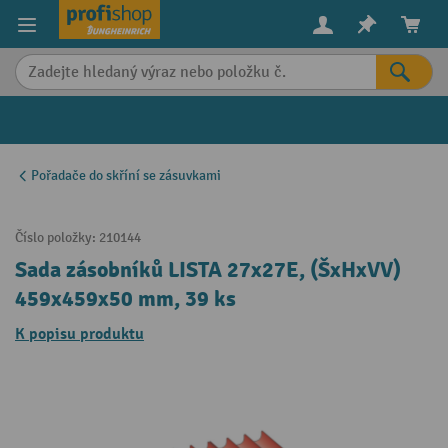
in content
Pořadače do skříní se zásuvkami
Číslo položky:
210144
Sada zásobníků LISTA 27x27E, (ŠxHxVV)
459x459x50 mm, 39 ks
K popisu produktu