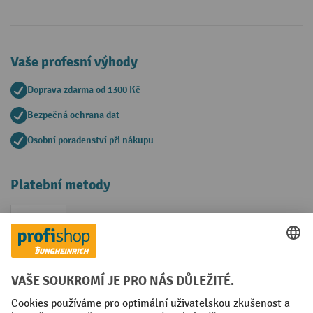
Vaše profesní výhody
Doprava zdarma od 1300 Kč
Bezpečná ochrana dat
Osobní poradenství při nákupu
Platební metody
Faktura
Sociální sítě
Facebook
YouTube
LinkedIn