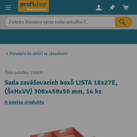
in content
Pořadače do skříní se zásuvkami
Číslo položky:
210030
Sada zavěšovacích boxů LISTA 18x27E,
(ŠxHxVV) 306x459x50 mm, 14 ks
K popisu produktu