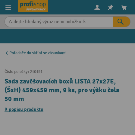
in content
Pořadače do skříní se zásuvkami
Číslo položky:
210151
Sada zavěšovacích boxů LISTA 27x27E,
(ŠxH) 459x459 mm, 9 ks, pro výšku čela
50 mm
K popisu produktu