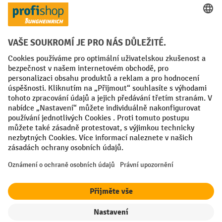
Faktura
Sociální sítě
Facebook
YouTube
LinkedIn
VODP
Otisk
Prohlášení o ochraně osobních údajů
Nastavení ochrany osobních údajů
All prices excl. VAT plus
shipping costs
and possible delivery charges,
if not stated otherwise.
¹ Sleva platí do vyprodání zásob. Sleva se nevztahuje na akční ceny.
Kombinace s jinými procentními slevami nebo poukázkami není
možná.