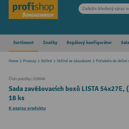
search
Skip to main navigation
Sortiment
Značky
Regálový konfigurátor
Sal
Home
Provozy
Skříně
Skříně se zásuvkami
Pořadače do skříní
Číslo položky:
210048
Sada zavěšovacích boxů LISTA 54x27E,
18 ks
K popisu produktu