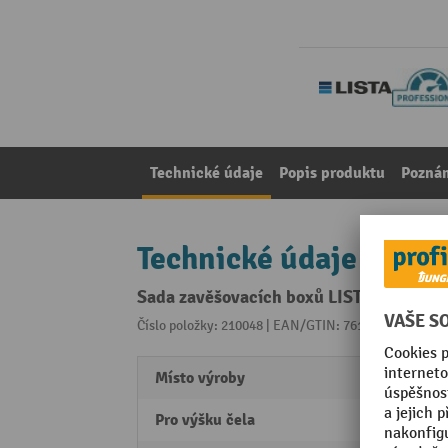
Technické údaje
Popis produktu
Pozná
Technické údaje
Sada zavěšovacích boxů LISTA 54x27E,
Číslo položky: 210048 | EAN/GTIN: 7612269036091
Z 
Místo výroby
Swiss
Pro výšku čela
50 m