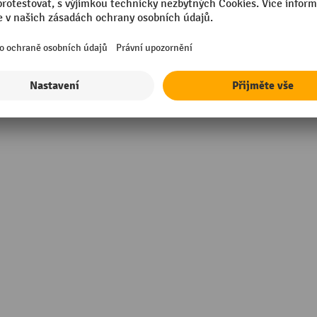
sional
Šuplíky, šířka