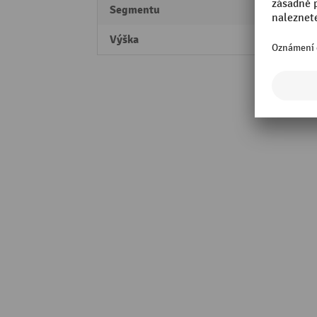
Segmentu
Profes
Výška
26