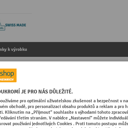
mky k výrobku
 (ŠxHxVV) 918x459x50 mm, 18 ks
kategorie:
Pořadače do skříní se zásuvkami
 Made
Značka
m
Šuplíky, hloubka