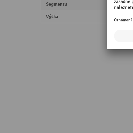
Segmentu
Profes
Výška
26