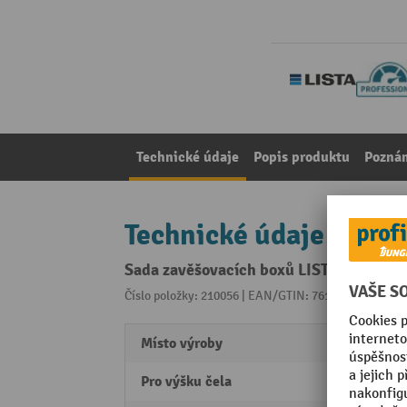
Technické údaje
Popis produktu
Pozná
Technické údaje
Sada zavěšovacích boxů LISTA 54x36E,
Číslo položky: 210056 | EAN/GTIN: 7612269003376
Z 
Místo výroby
Swiss
Pro výšku čela
50 m