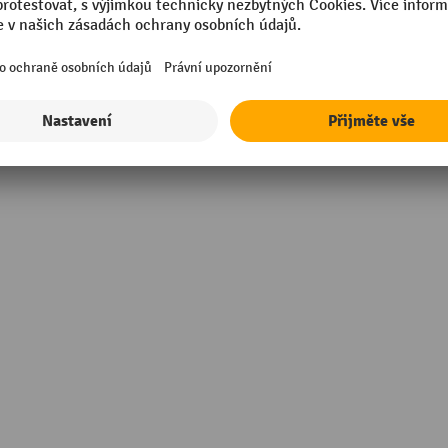
sional
Šuplíky, šířka