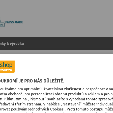
mky k výrobku
 (ŠxHxVV) 918x612x50 mm, 30 ks
kategorie:
Pořadače do skříní se zásuvkami
 Made
Značka
m
Šuplíky, hloubka