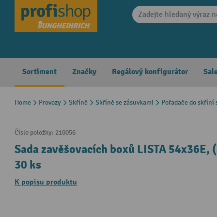
search
Skip to main navigation
Sortiment
Značky
Regálový konfigurátor
Sal
Home
Provozy
Skříně
Skříně se zásuvkami
Pořadače do skříní
Číslo položky:
210056
Sada zavěšovacích boxů LISTA 54x36E,
30 ks
K popisu produktu