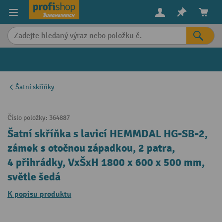
in content
Šatní skříňky
Číslo položky:
364887
Šatní skříňka s lavicí HEMMDAL HG-SB-2,
zámek s otočnou západkou, 2 patra,
4 přihrádky, VxŠxH 1800 x 600 x 500 mm,
světle šedá
K popisu produktu