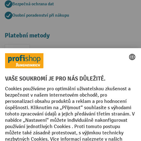
Bezpečná ochrana dat
Osobní poradenství při nákupu
Platební metody
Faktura
Sociální sítě
Facebook
YouTube
LinkedIn
VODP
Otisk
Prohlášení o ochraně osobních údajů