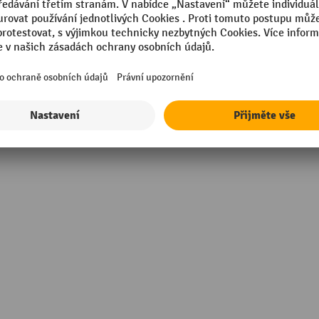
mm
Způsob upevnění
Zrcadlo, materiál
Zrcadlo, typ
rmance