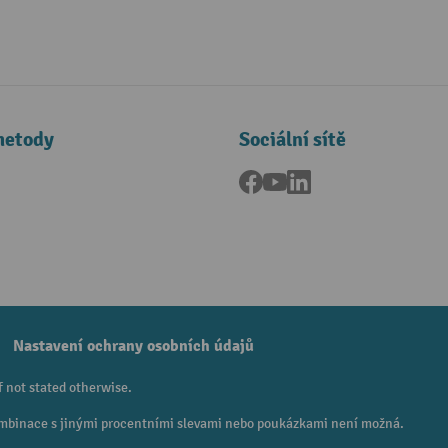
metody
Sociální sítě
Facebook
YouTube
LinkedIn
a
Nastavení ochrany osobních údajů
f not stated otherwise.
 Kombinace s jinými procentními slevami nebo poukázkami není možná.