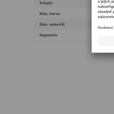
Průměr
300 
Rám, barva
šedá
Rám, materiál
plast
Segmentu
Perfo