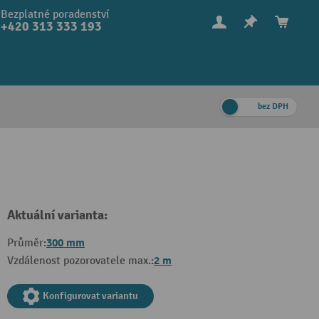
Bezplatné poradenství
+420 313 333 193
bez DPH
Aktuální varianta:
300 mm
Průměr:
2 m
Vzdálenost pozorovatele max.:
Konfigurovat variantu