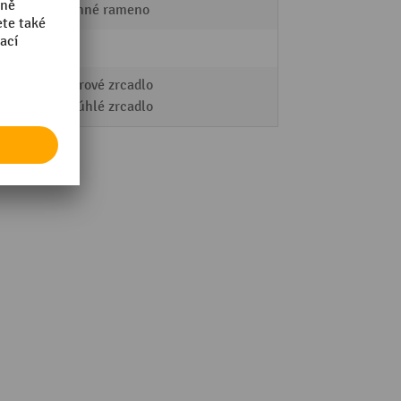
Nástěnné rameno
plast
prostorové zrcadlo
širokoúhlé zrcadlo