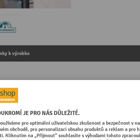
mky k výrobku
kategorie:
Průmyslová zrcadla
Vzdálenost pozorovatele max
Značka