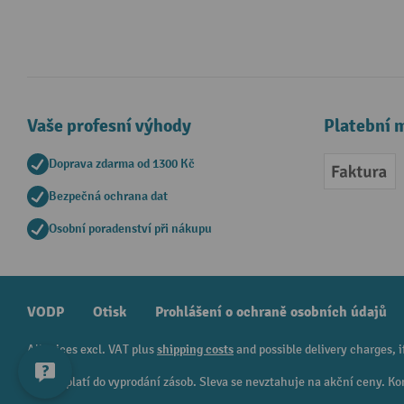
Vaše profesní výhody
Platební 
Doprava zdarma od 1300 Kč
Faktur
Bezpečná ochrana dat
Osobní poradenství při nákupu
VODP
Otisk
Prohlášení o ochraně osobních údajů
All prices excl. VAT plus
shipping costs
and possible delivery charges, i
¹ Sleva platí do vyprodání zásob. Sleva se nevztahuje na akční ceny.