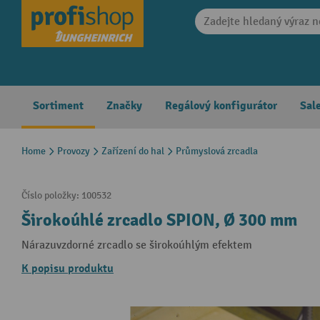
search
Skip to main navigation
Sortiment
Značky
Regálový konfigurátor
Sal
Home
Provozy
Zařízení do hal
Průmyslová zrcadla
Číslo položky:
100532
Širokoúhlé zrcadlo SPION, Ø 300 mm
Nárazuvzdorné zrcadlo se širokoúhlým efektem
K popisu produktu