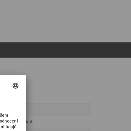
.
2 m
MORAVIA