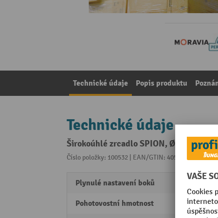
Technické údaje
Popis produktu
Pozná
Technické údaje
Širokoúhlé zrcadlo SPION, Ø 300 mm
Číslo položky: 100532 | EAN/GTIN: 4055381150338
Z 
Plynulé nastavení boků
Ano
Pohotovostní hmotnost
0,9 kg