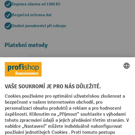
Doprava zdarma od 1300 Kč
Bezpečná ochrana dat
Osobní poradenství při nákupu
Platební metody
Faktura
Sociální sítě
Facebook
YouTube
LinkedIn
VODP
Otisk