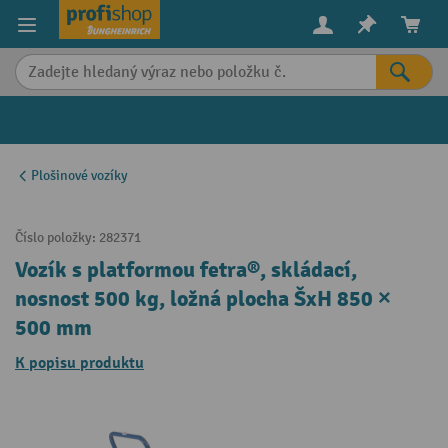
in content
Plošinové vozíky
Číslo položky:
282371
Vozík s platformou fetra®, skládací,
nosnost 500 kg, ložná plocha ŠxH 850 ×
500 mm
K popisu produktu