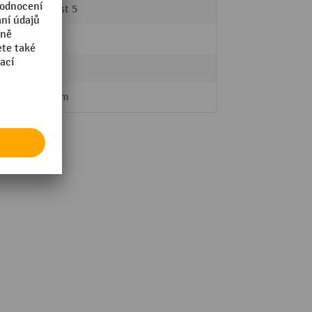
Velikost 5
níky
Ano
Ano
198 mm