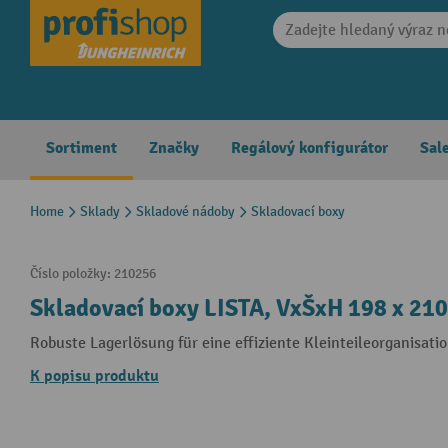
search
Skip to main navigation
Sortiment
Značky
Regálový konfigurátor
Sal
Home
Sklady
Skladové nádoby
Skladovací boxy
Číslo položky:
210256
Skladovací boxy LISTA, VxŠxH 198 x 210
Robuste Lagerlösung für eine effiziente Kleinteileorganisati
K popisu produktu