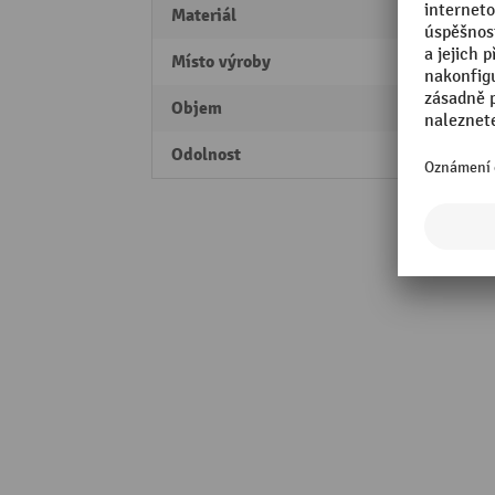
Materiál
polypr
Místo výroby
Swiss
Objem
10,4 l
Odolnost
kyseli