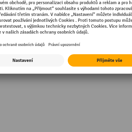
opylen (PP)
Technické vlastnosti
 Made
Vhodné pro válečkové doprav
Vnitřní plochy hladké
ny, oleje, louhy
Vnější rozměr délka
Zobrazit všechny technické údaje