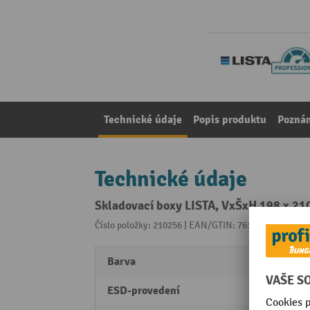
Technické údaje
Popis produktu
Pozná
Technické údaje
Skladovací boxy LISTA, VxŠxH 198 x 21
Číslo položky: 210256 | EAN/GTIN: 7612269058864
Z 
Barva
modr
ESD-provedení
Ne