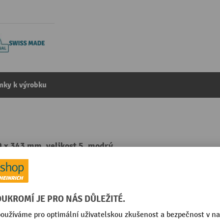
mky k výrobku
0 x 343 mm, velikost 5, modrý
kategorie:
Skladovací boxy
á
Segmentu
Stohovatelný