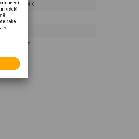
Velikost 6
níky
Ano
Ano
199 mm