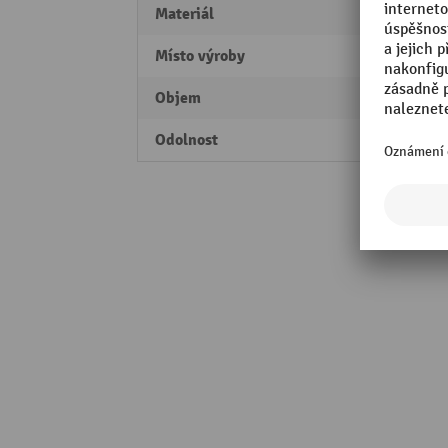
Materiál
polypr
Místo výroby
Swiss
Objem
23,5 l
Odolnost
kyseli