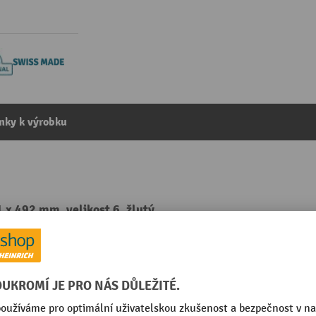
mky k výrobku
 x 492 mm, velikost 6, žlutý
kategorie:
Skladovací boxy
Segmentu
Stohovatelný