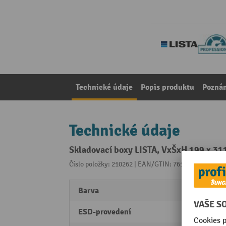
Technické údaje
Popis produktu
Pozná
Technické údaje
Skladovací boxy LISTA, VxŠxH 199 x 311
Číslo položky: 210262 | EAN/GTIN: 7612269058925
Z 
Barva
žlutá
ESD-provedení
Ne