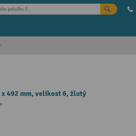
e
x 492 mm, velikost 6, žlutý
on