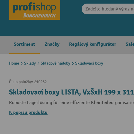
search
Skip to main navigation
Sortiment
Značky
Regálový konfigurátor
Sal
Home
Sklady
Skladové nádoby
Skladovací boxy
Číslo položky:
210262
Skladovací boxy LISTA, VxŠxH 199 x 311 
Robuste Lagerlösung für eine effiziente Kleinteileorganisati
K popisu produktu