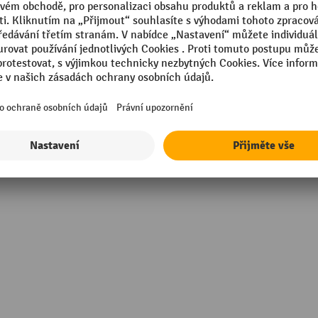
opylen (PP)
Technické vlastnosti
 Made
Vhodné pro válečkové doprav
Vnitřní plochy hladké
ny, oleje, louhy
Vnější rozměr délka
Zobrazit všechny technické údaje