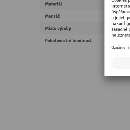
Materiál
Ocel
Montáž
zabet
Místo výroby
Made 
Pohotovostní hmotnost
12,9 k