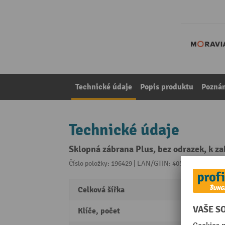
Technické údaje
Popis produktu
Pozná
Technické údaje
Sklopná zábrana Plus, bez odrazek, k z
Číslo položky: 196429 | EAN/GTIN: 4055381103839
Z 
Celková šířka
780 
Klíče, počet
2