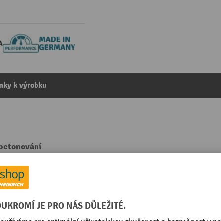
mky k výrobku
abetonování
kategorie:
Parkovací naváděcí systémy
mm
Segmentu
Uzavírací sloupky, oblouky,
vlastnosti