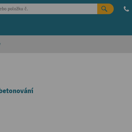
e
abetonování