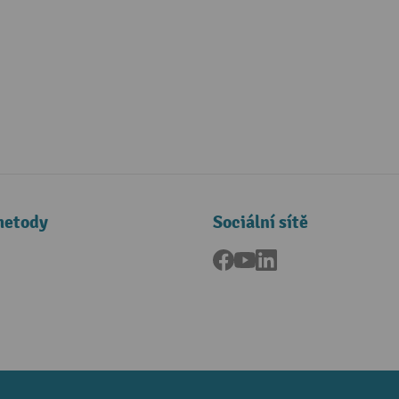
metody
Sociální sítě
Facebook
YouTube
LinkedIn
a