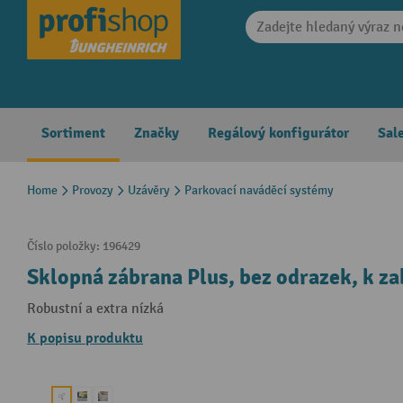
search
Skip to main navigation
Sortiment
Značky
Regálový konfigurátor
Sal
Home
Provozy
Uzávěry
Parkovací naváděcí systémy
Číslo položky:
196429
Sklopná zábrana Plus, bez odrazek, k z
Robustní a extra nízká
K popisu produktu