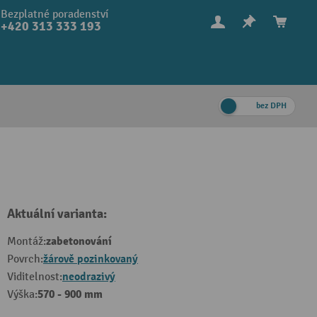
Bezplatné poradenství
+420 313 333 193
bez DPH
Aktuální varianta:
zabetonování
Montáž:
žárově pozinkovaný
Povrch:
neodrazivý
Viditelnost:
570 - 900 mm
Výška: