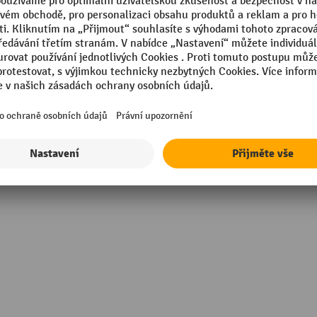
Viditelnost
onování
Výška
in Germany
Značka
g
Zámek, typ
Zobrazit všechny technické údaje