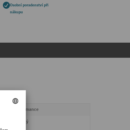
Osobní poradenství při
nákupu
Performance
sklopný