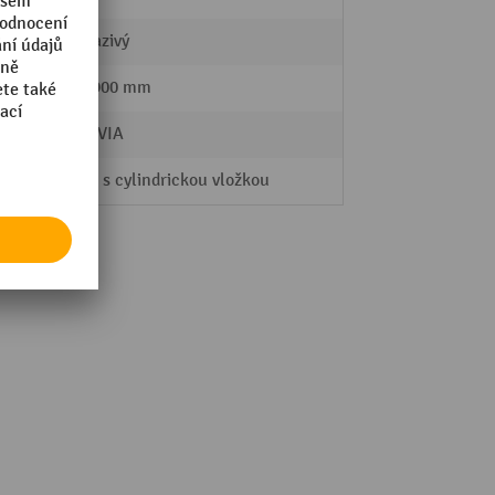
neodrazivý
570 - 900 mm
MORAVIA
zámek s cylindrickou vložkou