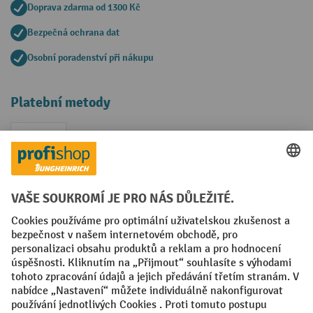
Doprava zdarma od 1300 Kč
Bezpečná ochrana dat
Osobní poradenství při nákupu
Platební metody
Faktura
Sociální sítě
Facebook
YouTube
LinkedIn
VODP
Otisk