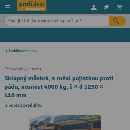
in content
Nakládací mosty
Číslo položky:
105259
Sklopný můstek, s ruční pojistkou proti
pádu, nosnost 4000 kg, š × d 1250 ×
410 mm
K popisu produktu