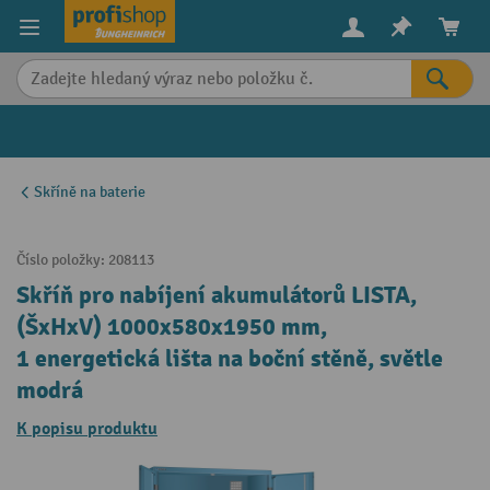
in content
Skříně na baterie
Číslo položky:
208113
Skříň pro nabíjení akumulátorů LISTA,
(ŠxHxV) 1000x580x1950 mm,
1 energetická lišta na boční stěně, světle
modrá
K popisu produktu