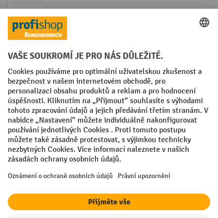
Faktura
Sociální sítě
Facebook
YouTube
LinkedIn
VODP
Otisk
Prohlášení o ochraně osobních údajů
Nastavení ochrany osobních údajů
All prices excl. VAT plus
shipping costs
and possible delivery charges,
if not stated otherwise.
¹ Sleva platí do vyprodání zásob. Sleva se nevztahuje na akční ceny.
Kombinace s jinými procentními slevami nebo poukázkami není