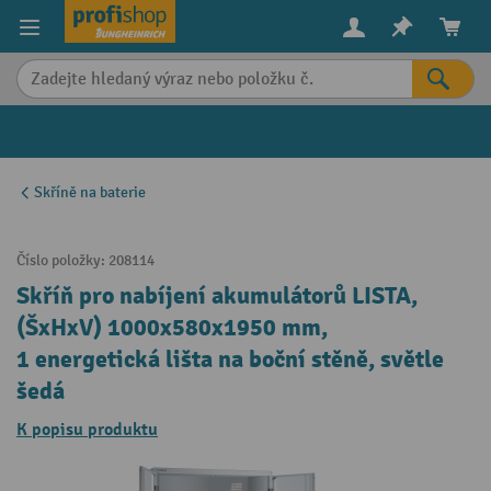
in content
Skříně na baterie
Číslo položky:
208114
Skříň pro nabíjení akumulátorů LISTA,
(ŠxHxV) 1000x580x1950 mm,
1 energetická lišta na boční stěně, světle
šedá
K popisu produktu