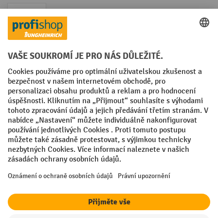
Faktura
Sociální sítě
Facebook
YouTube
LinkedIn
VODP
Otisk
Prohlášení o ochraně osobních údajů
Nastavení ochrany osobních údajů
All prices excl. VAT plus
shipping costs
and possible delivery charges,
if not stated otherwise.
¹ Sleva platí do vyprodání zásob. Sleva se nevztahuje na akční ceny.
Kombinace s jinými procentními slevami nebo poukázkami není