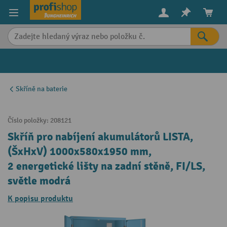
in content
Skříně na baterie
Číslo položky:
208121
Skříň pro nabíjení akumulátorů LISTA,
(ŠxHxV) 1000x580x1950 mm,
2 energetické lišty na zadní stěně, FI/LS,
světle modrá
K popisu produktu