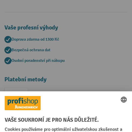
Vaše profesní výhody
Doprava zdarma od 1300 Kč
Bezpečná ochrana dat
Osobní poradenství při nákupu
Platební metody
Faktura
Sociální sítě
Facebook
YouTube
LinkedIn