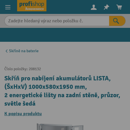
in content
Skříně na baterie
Číslo položky:
208132
Skříň pro nabíjení akumulátorů LISTA,
(ŠxHxV) 1000x580x1950 mm,
2 energetické lišty na zadní stěně, průzor,
světle šedá
K popisu produktu