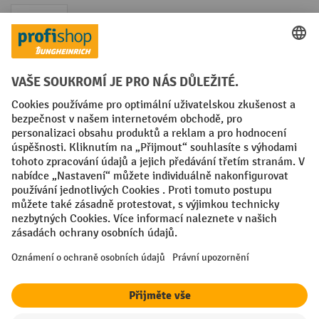
Faktura
Sociální sítě
Facebook
YouTube
LinkedIn
VODP
Otisk
Prohlášení o ochraně osobních údajů
Nastavení ochrany osobních údajů
All prices excl. VAT plus
shipping costs
and possible delivery charges,
if not stated otherwise.
¹ Sleva platí do vyprodání zásob. Sleva se nevztahuje na akční ceny.
Kombinace s jinými procentními slevami nebo poukázkami není