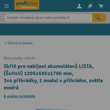
in content
Skříně na baterie
Číslo položky:
210479
Skříň pro nabíjení akumulátorů LISTA,
(ŠxHxV) 1205x585x1790 mm,
3x4 přihrádky, 1 modul v přihrádce, světle
modrá
K popisu produktu