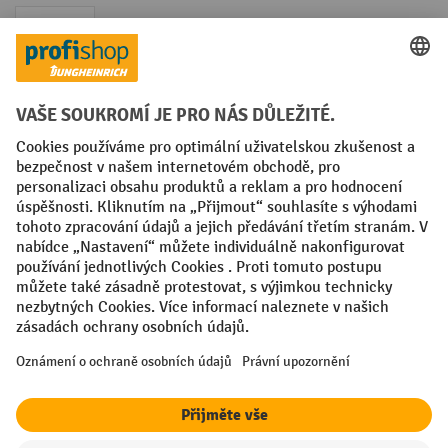
Faktura
Sociální sítě
Facebook
YouTube
LinkedIn
VODP
Otisk
Prohlášení o ochraně osobních údajů
Nastavení ochrany osobních údajů
All prices excl. VAT plus
shipping costs
and possible delivery charges,
if not stated otherwise.
¹ Sleva platí do vyprodání zásob. Sleva se nevztahuje na akční ceny.
Kombinace s jinými procentními slevami nebo poukázkami není