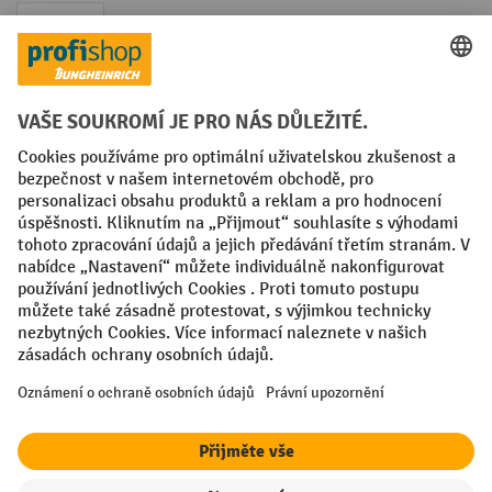
Faktura
Sociální sítě
Facebook
YouTube
LinkedIn
VODP
Otisk
Prohlášení o ochraně osobních údajů
Nastavení ochrany osobních údajů
All prices excl. VAT plus
shipping costs
and possible delivery charges,
if not stated otherwise.
¹ Sleva platí do vyprodání zásob. Sleva se nevztahuje na akční ceny.
Kombinace s jinými procentními slevami nebo poukázkami není