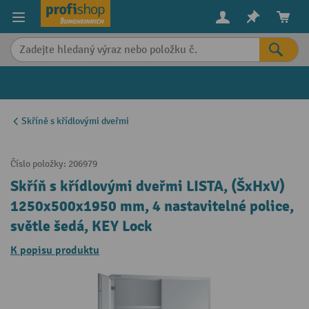
in content
Skříně s křídlovými dveřmi
Číslo položky:
206979
Skříň s křídlovými dveřmi LISTA, (ŠxHxV)
1250x500x1950 mm, 4 nastavitelné police,
světle šedá, KEY Lock
K popisu produktu