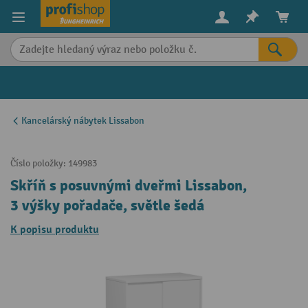
in content
Kancelárský nábytek Lissabon
Číslo položky:
149983
Skříň s posuvnými dveřmi Lissabon,
3 výšky pořadače, světle šedá
K popisu produktu