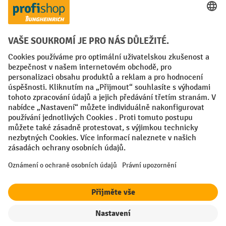
Faktura
Sociální sítě
Facebook
YouTube
LinkedIn
VODP
Otisk
Prohlášení o ochraně osobních údajů
Nastavení ochrany osobních údajů
All prices excl. VAT plus
shipping costs
and possible delivery charges,
if not stated otherwise.
¹ Sleva platí do vyprodání zásob. Sleva se nevztahuje na akční ceny.
Kombinace s jinými procentními slevami nebo poukázkami není
možná.