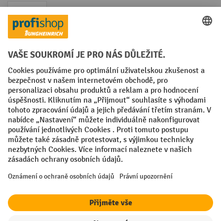
Faktura
Sociální sítě
Facebook
YouTube
LinkedIn
VODP
Otisk
Prohlášení o ochraně osobních údajů
Nastavení ochrany osobních údajů
All prices excl. VAT plus
shipping costs
and possible delivery charges,
if not stated otherwise.
¹ Sleva platí do vyprodání zásob. Sleva se nevztahuje na akční ceny.
Kombinace s jinými procentními slevami nebo poukázkami není