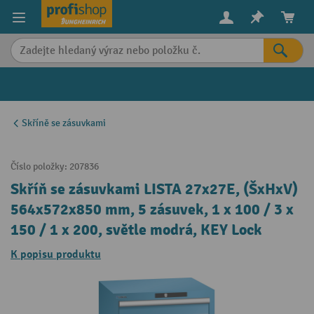
in content
Skříně se zásuvkami
Číslo položky:
207836
Skříň se zásuvkami LISTA 27x27E, (ŠxHxV)
564x572x850 mm, 5 zásuvek, 1 x 100 / 3 x
150 / 1 x 200, světle modrá, KEY Lock
K popisu produktu