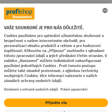
Faktura
Sociální sítě
Facebook
YouTube
LinkedIn
VODP
Otisk
Prohlášení o ochraně osobních údajů
Nastavení ochrany osobních údajů
All prices excl. VAT plus
shipping costs
and possible delivery charges,
if not stated otherwise.
¹ Sleva platí do vyprodání zásob. Sleva se nevztahuje na akční ceny.
Kombinace s jinými procentními slevami nebo poukázkami není