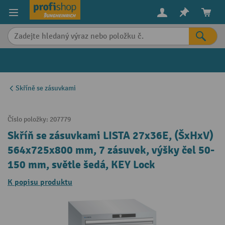
in content
Skříně se zásuvkami
Číslo položky:
207779
Skříň se zásuvkami LISTA 27x36E, (ŠxHxV)
564x725x800 mm, 7 zásuvek, výšky čel 50-
150 mm, světle šedá, KEY Lock
K popisu produktu