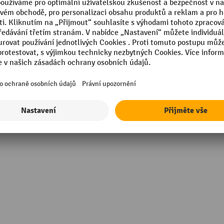
mm
Značka
 Made
Šuplíky, hloubka
Šuplíky, nosnost
sional
Šuplíky, šířka
mm
Šířka
Zobrazit všechny technické údaje