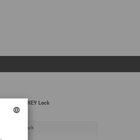
ětle šedá, KEY Lock
KEY Lock