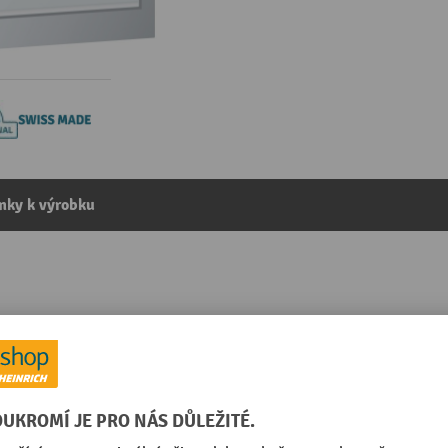
mky k výrobku
xV) 564x725x800 mm, 5 zásuvek, výšky čel 50-300 mm, sv
kategorie:
Skříně se zásuvkami
 šedá
Zavírací systém