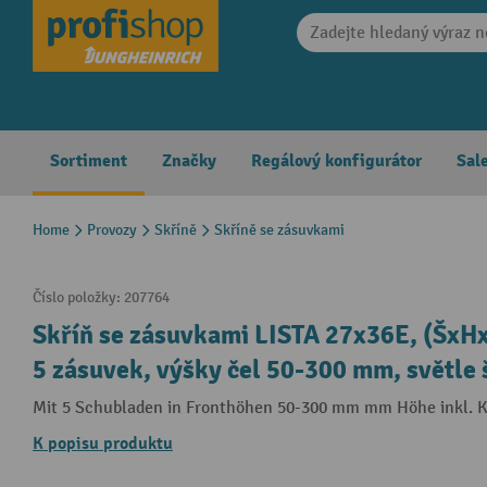
search
Skip to main navigation
Sortiment
Značky
Regálový konfigurátor
Sal
Home
Provozy
Skříně
Skříně se zásuvkami
Číslo položky:
207764
Skříň se zásuvkami LISTA 27x36E, (Šx
5 zásuvek, výšky čel 50-300 mm, světle
Mit 5 Schubladen in Fronthöhen 50-300 mm mm Höhe inkl. 
K popisu produktu