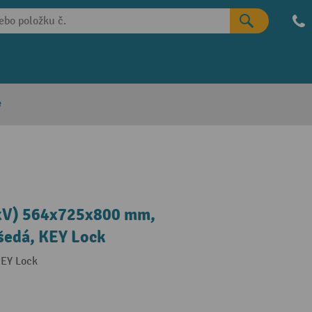
e
HxV) 564x725x800 mm,
 šedá, KEY Lock
KEY Lock