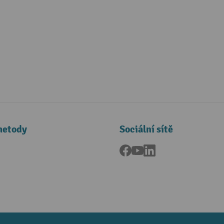
metody
Sociální sítě
Facebook
YouTube
LinkedIn
a