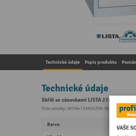
Technické údaje
Popis produktu
Pozná
Technické údaje
Skříň se zásuvkami LISTA 27x36E, (ŠxH
Číslo položky: 207764 | EAN/GTIN: 7612269000368
Z 
Barva
světle