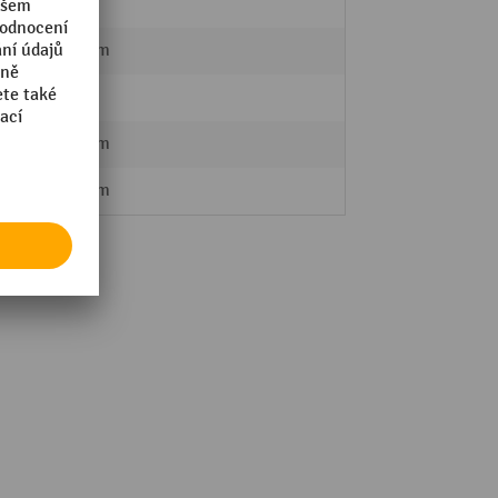
LISTA
612 mm
75 kg
459 mm
564 mm