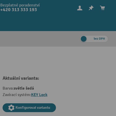
Bezplatné poradenství
+420 313 333 193
bez DPH
Aktuální varianta:
světle šedá
Barva:
KEY Lock
Zavírací systém:
Konfigurovat variantu