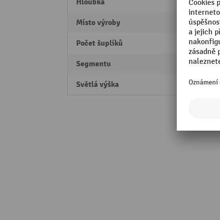
Hloubka
725 
Místo výroby
Swiss
Počet šuplíků
5
Segmentu
Profes
Světlá výška
700 