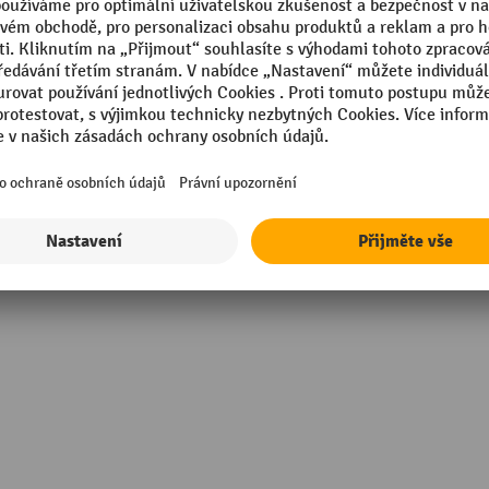
mm
Značka
 Made
Šuplíky, hloubka
Šuplíky, nosnost
sional
Šuplíky, šířka
mm
Šířka
Zobrazit všechny technické údaje