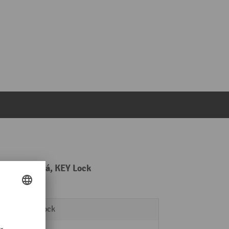
 světle šedá, KEY Lock
KEY Lock