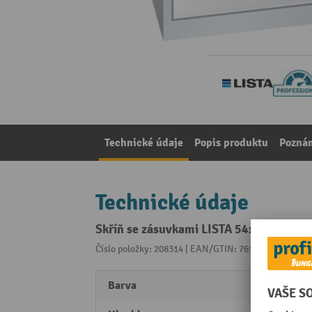
Technické údaje
Popis produktu
Pozná
Technické údaje
Skříň se zásuvkami LISTA 54x36E, (ŠxH
Číslo položky: 208314 | EAN/GTIN: 7612269035353
Z 
Barva
světle