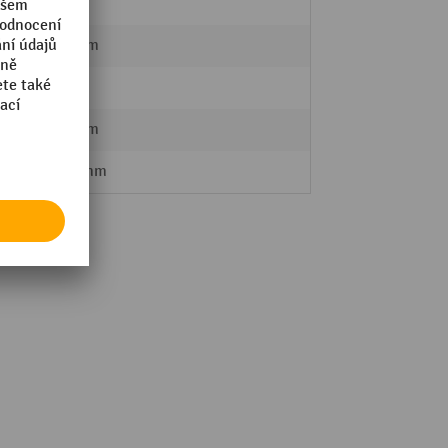
LISTA
612 mm
75 kg
918 mm
1023 mm