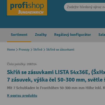
search
Skip to main navigation
Sortiment
Značky
Regálový konfigurátor
Sal
Home
Provozy
Skříně
Skříně se zásuvkami
Číslo položky:
208314
Skříň se zásuvkami LISTA 54x36E, (Šx
7 zásuvek, výška čel 50-300 mm, světle
Mit 7 Schubladen in Fronthöhen 50-300 mm mm Höhe inkl. 
K popisu produktu