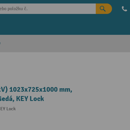
e
HxV) 1023x725x1000 mm,
 šedá, KEY Lock
KEY Lock