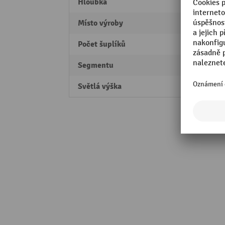
Hloubka
725 
Místo výroby
Swiss
Počet šuplíků
7
Segmentu
Profes
Světlá výška
900 