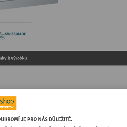
mky k výrobku
xV) 1023x725x1000 mm, 7 zásuvek, výška čel 50-300 mm,
kategorie:
Skříně se zásuvkami
 šedá
Zavírací systém