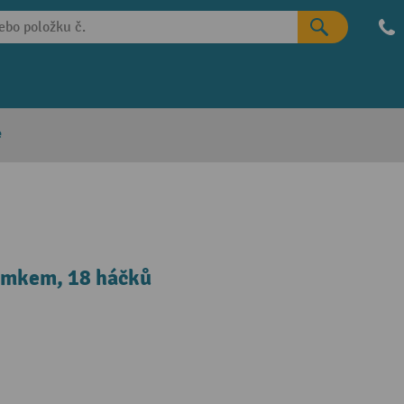
e
ámkem, 18 háčků