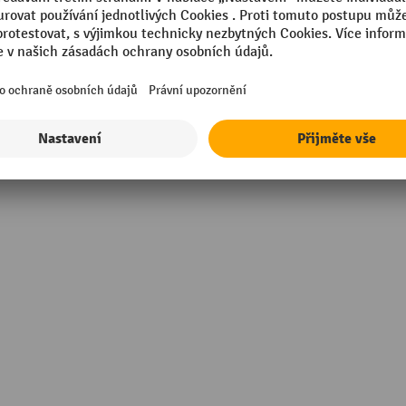
Značka
g
Zámek, typ
Šířka
ér