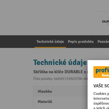
Technické údaje
Popis produktu
Pozná
Technické údaje
Skříňka na klíče DURABLE s číselným 
Číslo položky: 162035 | EAN/GTIN: 4005546107455
Z 
Hloubka
118 
Materiál
Hliník
polya