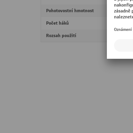
Pohotovostní hmotnost
3,82 k
Počet háků
18
Rozsah použití
Interi