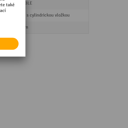
DURABLE
zámek s cylindrickou vložkou
302 mm