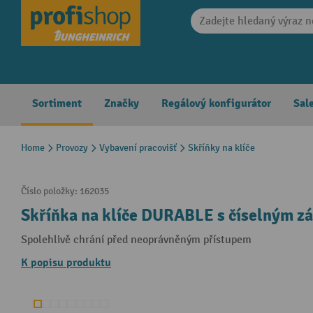
search
Skip to main navigation
Sortiment
Značky
Regálový konfigurátor
Sal
Home
Provozy
Vybavení pracovišť
Skříňky na klíče
Číslo položky:
162035
Skříňka na klíče DURABLE s číselným z
Spolehlivě chrání před neoprávněným přístupem
K popisu produktu