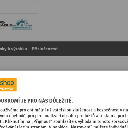
mky k výrobku
Příslušenství
zámkem, 18 háčků
kategorie:
Skříňky na klíče
mm
Segmentu
Výška
mid