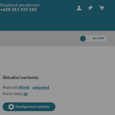
Bezplatné poradenství
+420 313 333 193
bez DPH
Aktuální varianta:
Hliník
polyamid
Materiál:
18
Počet háků:
Konfigurovat variantu