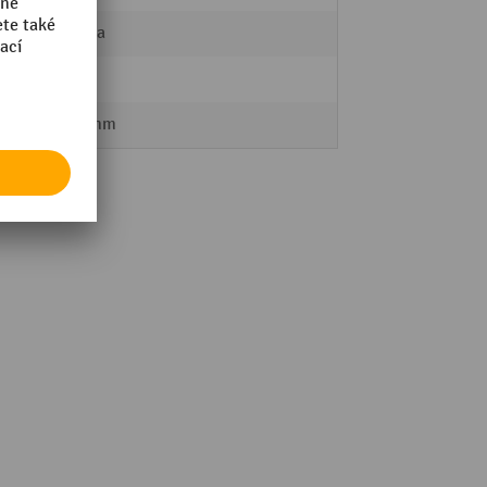
bawepa
1
1250 mm