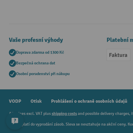
Vaše profesní výhody
Platební 
Doprava zdarma od 1300 Kč
Faktur
Bezpečná ochrana dat
Osobní poradenství při nákupu
VODP
Otisk
Prohlášení o ochraně osobních údajů
All prices excl. VAT plus
shipping costs
and possible delivery charges, i
¹ Sleva platí do vyprodání zásob. Sleva se nevztahuje na akční ceny.