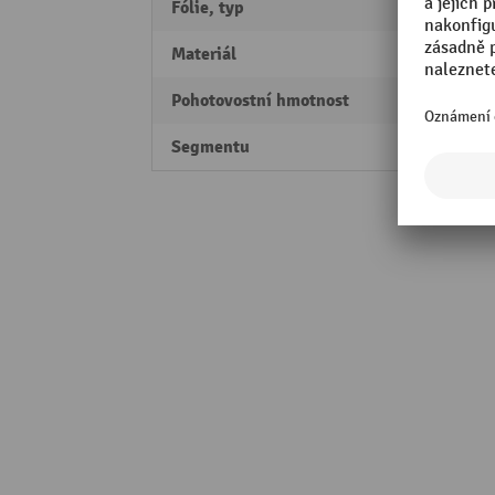
Fólie, typ
smršťo
Materiál
polyet
Pohotovostní hmotnost
530 k
Segmentu
Perfo