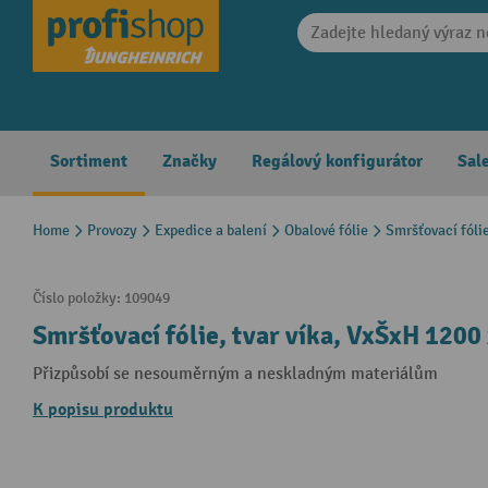
search
Skip to main navigation
Sortiment
Značky
Regálový konfigurátor
Sal
Home
Provozy
Expedice a balení
Obalové fólie
Smršťovací fóli
Číslo položky:
109049
Smršťovací fólie, tvar víka, VxŠxH 120
Přizpůsobí se nesouměrným a neskladným materiálům
K popisu produktu