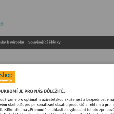
mky k výrobku
Související články
0 x 1250 x 850 mm
kategorie:
Smršťovací fólie
k
Tloušťka
 mm
Vlastnosti