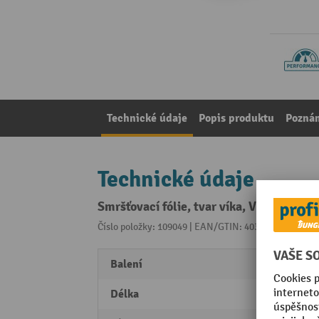
Technické údaje
Popis produktu
Pozná
Technické údaje
Smršťovací fólie, tvar víka, VxŠxH 120
Číslo položky: 109049 | EAN/GTIN: 4030198135082
Z 
Balení
25 St
Délka
1200