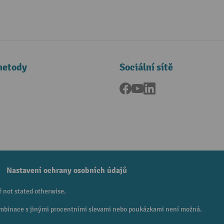
metody
Sociální sítě
Facebook
YouTube
LinkedIn
a
Nastavení ochrany osobních údajů
f not stated otherwise.
 Kombinace s jinými procentními slevami nebo poukázkami není možná.