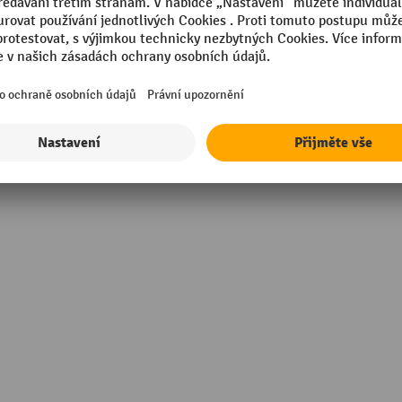
vací fólie
Značka
ylen (PE)
Záruka - dodavatel
g
Šířka
rmance