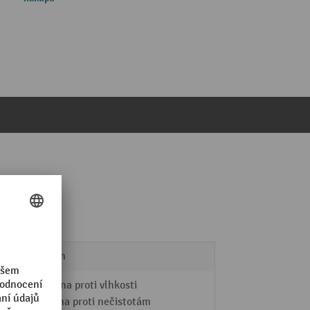
125 µm
Ochrana proti vlhkosti
ochrana proti nečistotám