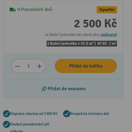
9 Pracovních dnů
Topseller
2 500 Kč
za Balicí jednotka bez daně plus
poštovné
1 Balicí jednotka = 37.5 m² |
67 Kč
/ m²
Přidat do košíku
Přidat do seznamu
Doprava zdarma od 1300 Kč
Bezpečná ochrana dat
Osobní poradenství při
nákupu