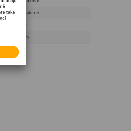
Performance
Velmi odolné
Denios
380 mm