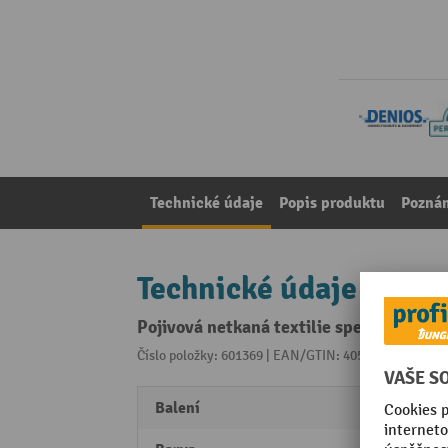
Technické údaje
Popis produktu
Pozná
Technické údaje
Pojivová netkaná textilie speciální, Li
Číslo položky: 601369 | EAN/GTIN: 4055661012752
Z 
Balení
2 Stk