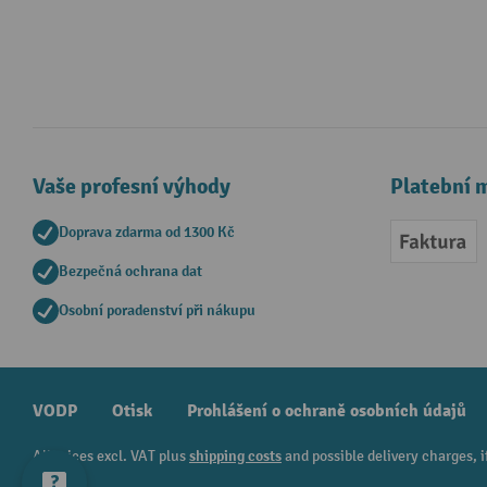
Vaše profesní výhody
Platební 
Doprava zdarma od 1300 Kč
Faktur
Bezpečná ochrana dat
Osobní poradenství při nákupu
VODP
Otisk
Prohlášení o ochraně osobních údajů
All prices excl. VAT plus
shipping costs
and possible delivery charges, i