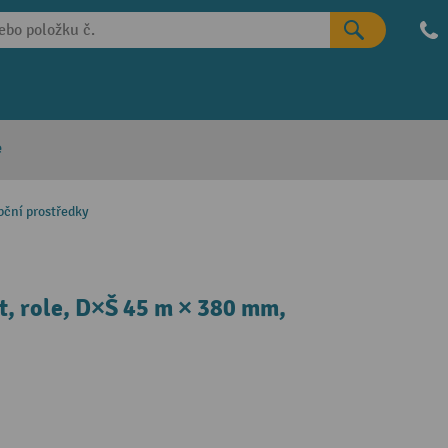
e
bční prostředky
ht, role, D×Š 45 m × 380 mm,