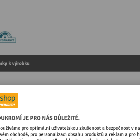
mky k výrobku
ght, role, D×Š 45 m × 380 mm, 2 ks/balení
kategorie:
Absorbční prostředky
Průměr