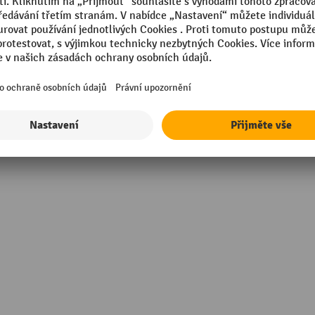
Segmentu
mm
Trvanlivost
Značka
opylen (PP)
Šířka
ek