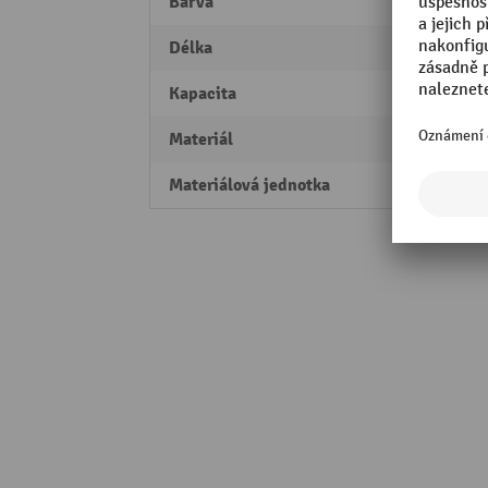
Barva
žlutá
Délka
380 
Kapacita
118 l
Materiál
polypr
Materiálová jednotka
Váleč