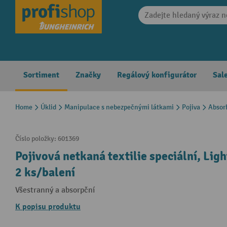
search
Skip to main navigation
Sortiment
Značky
Regálový konfigurátor
Sal
Home
Úklid
Manipulace s nebezpečnými látkami
Pojiva
Absor
Číslo položky:
601369
Pojivová netkaná textilie speciální, Lig
2 ks/balení
Všestranný a absorpční
K popisu produktu