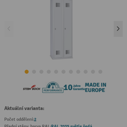
Aktuální varianta:
2
Počet oddělení:
RAL 7035 světle šedá
Přední stěny, barva RAL: