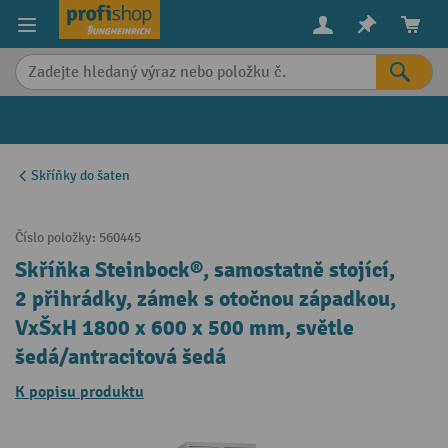
in content
Skříňky do šaten
Číslo položky:
560445
Skříňka Steinbock®, samostatně stojící,
2 přihrádky, zámek s otočnou západkou,
VxŠxH 1800 x 600 x 500 mm, světle
šedá/antracitová šedá
K popisu produktu