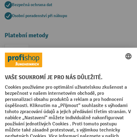
Bezpečná ochrana dat
Osobní poradenství při nákupu
Platební metody
Faktura
Sociální sítě
Facebook
YouTube
LinkedIn
VODP
Otisk
Prohlášení o ochraně osobních údajů