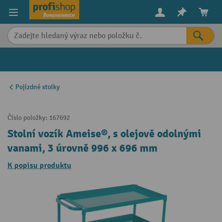
in content
Pojízdné stolky
Číslo položky:
167692
Stolní vozík Ameise®, s olejově odolnými
vanami, 3 úrovně 996 x 696 mm
K popisu produktu