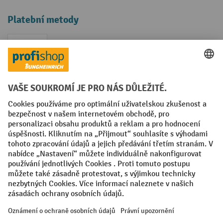
Platební metody
Faktura
Sociální sítě
Facebook
YouTube
LinkedIn
VODP
Otisk
Prohlášení o ochraně osobních údajů
Nastavení ochrany osobních údajů
All prices excl. VAT plus
shipping costs
and possible delivery charges,