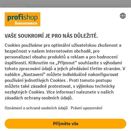
Faktura
Sociální sítě
Facebook
YouTube
LinkedIn
VODP
Otisk
Prohlášení o ochraně osobních údajů
Nastavení ochrany osobních údajů
All prices excl. VAT plus
shipping costs
and possible delivery charges,
if not stated otherwise.
¹ Sleva platí do vyprodání zásob. Sleva se nevztahuje na akční ceny.