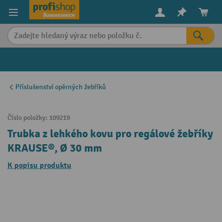
in content
Příslušenství opěrných žebříků
Číslo položky:
109219
Trubka z lehkého kovu pro regálové žebříky
KRAUSE®, Ø 30 mm
K popisu produktu