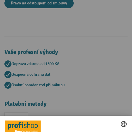
Pravo na odstoupeni od smlouvy
Vaše profesní výhody
Doprava zdarma od 1300 Kč
Bezpečná ochrana dat
Osobní poradenství při nákupu
Platební metody
Faktura