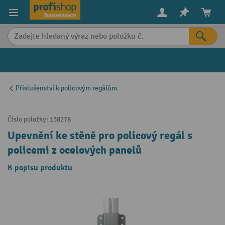
in content
Příslušenství k policovým regálům
Číslo položky:
138278
Upevnění ke stěně pro policový regál s
policemi z ocelových panelů
K popisu produktu