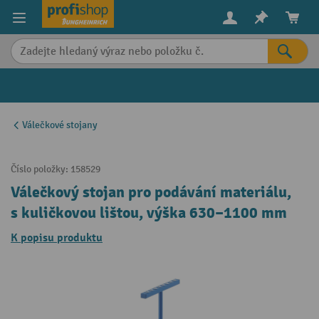
in content
Válečkové stojany
Číslo položky:
158529
Válečkový stojan pro podávání materiálu,
s kuličkovou lištou, výška 630–1100 mm
K popisu produktu