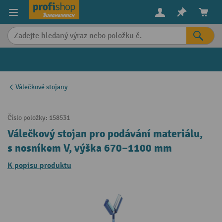
in content
Válečkové stojany
Číslo položky:
158531
Válečkový stojan pro podávání materiálu,
s nosníkem V, výška 670–1100 mm
K popisu produktu