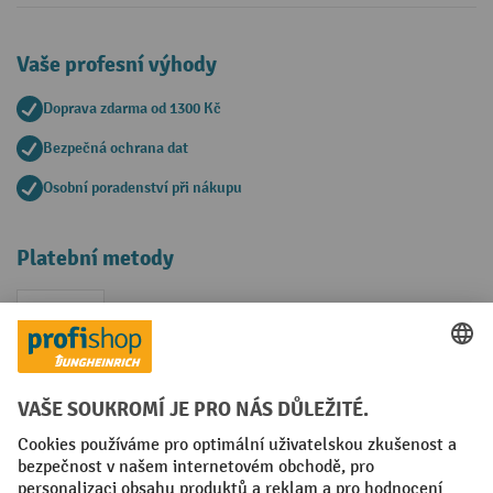
Vaše profesní výhody
Doprava zdarma od 1300 Kč
Bezpečná ochrana dat
Osobní poradenství při nákupu
Platební metody
Faktura
Sociální sítě
Facebook
YouTube
LinkedIn