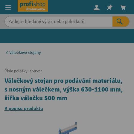
in content
Válečkové stojany
Číslo položky:
158527
Válečkový stojan pro podávání materiálu,
s nosným válečkem, výška 630-1100 mm,
šířka válečku 500 mm
K popisu produktu