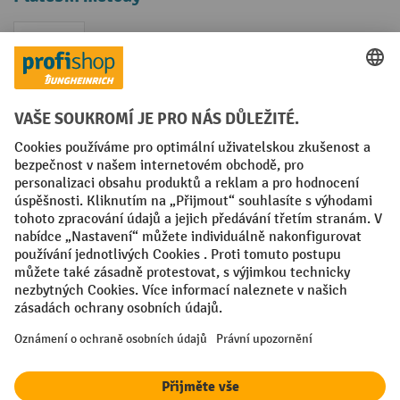
Faktura
Sociální sítě
Facebook
YouTube
LinkedIn
VODP
Otisk
Prohlášení o ochraně osobních údajů
Nastavení ochrany osobních údajů
All prices excl. VAT plus
shipping costs
and possible delivery charges,
if not stated otherwise.
¹ Sleva platí do vyprodání zásob. Sleva se nevztahuje na akční ceny.