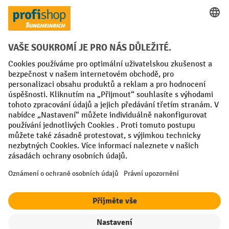
Faktura
Sociální sítě
Facebook
YouTube
LinkedIn
VODP
Otisk
Prohlášení o ochraně osobních údajů
Nastavení ochrany osobních údajů
All prices excl. VAT plus
shipping costs
and possible delivery charges,
if not stated otherwise.
¹ Sleva platí do vyprodání zásob. Sleva se nevztahuje na akční ceny.
Kombinace s jinými procentními slevami nebo poukázkami není
možná.