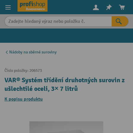
in content
Nádoby na sběrné suroviny
Číslo položky:
206573
VAR® Systém třídění druhotných surovin z
ušlechtilé oceli, 3× 7 litrů
K popisu produktu