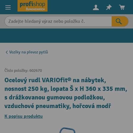
in content
Vozíky na převoz pytlů
Číslo položky:
602670
Ocelový rudl VARIOfit® na nábytek,
nosnost 250 kg, lopata Š x H 360 x 335 mm,
s drážkovanou gumovou podložkou,
vzduchové pneumatiky, hořcová modř
K popisu produktu