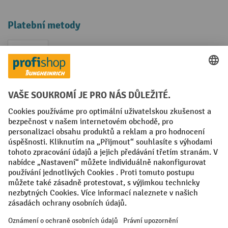
Platební metody
Faktura
Sociální sítě
Facebook
YouTube
LinkedIn
VODP
Otisk
Prohlášení o ochraně osobních údajů
Nastavení ochrany osobních údajů
All prices excl. VAT plus
shipping costs
and possible delivery charges,