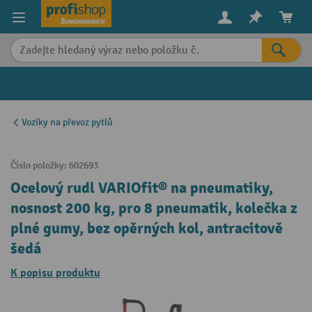
in content
Vozíky na převoz pytlů
Číslo položky:
602693
Ocelový rudl VARIOfit® na pneumatiky,
nosnost 200 kg, pro 8 pneumatik, kolečka z
plné gumy, bez opěrných kol, antracitově
šedá
K popisu produktu