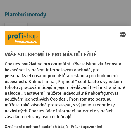
Platební metody
Faktura
Sociální sítě
Facebook
YouTube
LinkedIn
VODP
Otisk
Prohlášení o ochraně osobních údajů
Nastavení ochrany osobních údajů
All prices excl. VAT plus
shipping costs
and possible delivery charges,