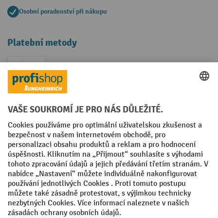
Osobní poradenství při nákupu
Platební metody
Faktura
Sociální sítě
Facebook
YouTube
LinkedIn
VODP
Otisk
Prohlášení o ochraně osobních údajů
Nastavení ochrany osobních údajů