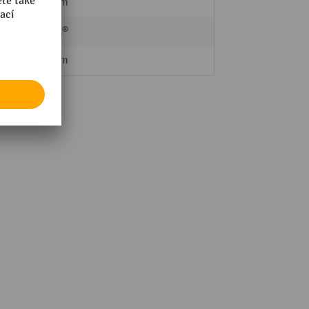
276 mm
Nilfisk®
400 mm