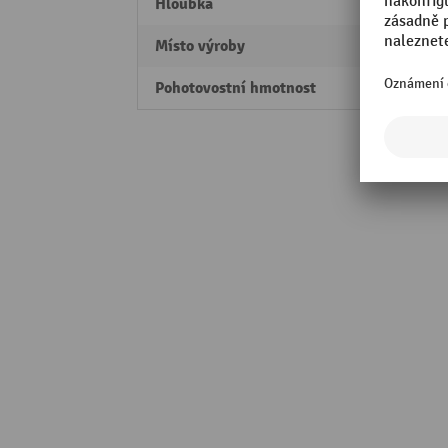
Hloubka
396 
Místo výroby
Made 
Pohotovostní hmotnost
4,2 kg