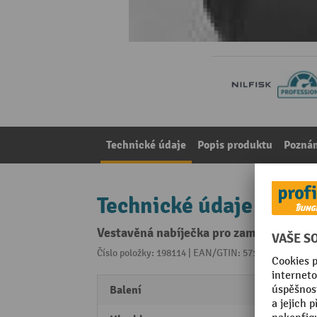
Technické údaje
Popis produktu
Pozná
Technické údaje
Vestavěná nabíječka pro zametací stroj 
Číslo položky: 198114 | EAN/GTIN: 5711145017666
Z 
Balení
1 Stk