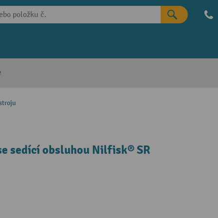
e
stroju
se sedící obsluhou Nilfisk® SR