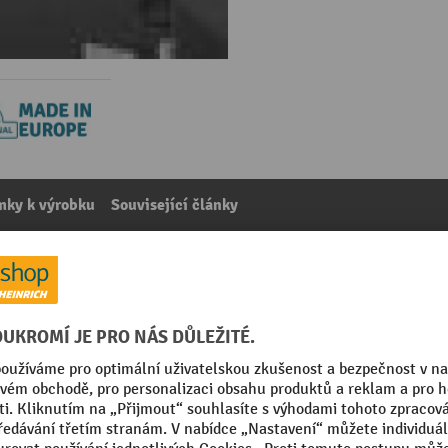
mky k výrobku
Související články
se sedící obsluhou Nilfisk® SR 1000 SB
kategorie:
Príslušenství zametacích stroju
Segmentu