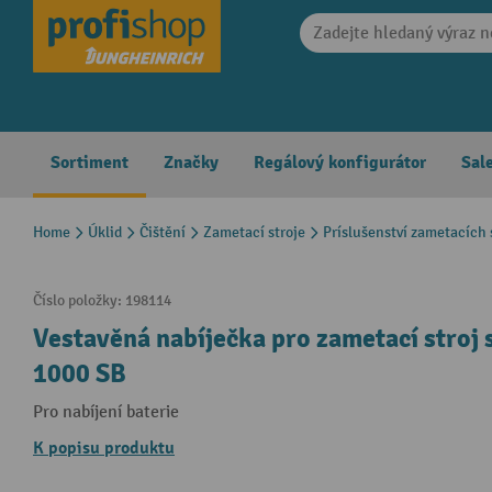
search
Skip to main navigation
Sortiment
Značky
Regálový konfigurátor
Sal
Home
Úklid
Čištění
Zametací stroje
Príslušenství zametacích 
Číslo položky:
198114
Vestavěná nabíječka pro zametací stroj 
1000 SB
Pro nabíjení baterie
K popisu produktu